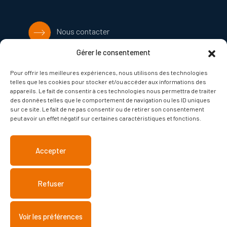
Nous contacter
Gérer le consentement
Facebook
Pour offrir les meilleures expériences, nous utilisons des technologies
telles que les cookies pour stocker et/ou accéder aux informations des
appareils. Le fait de consentir à ces technologies nous permettra de traiter
PETR Bruche Mossig
des données telles que le comportement de navigation ou les ID uniques
sur ce site. Le fait de ne pas consentir ou de retirer son consentement
peut avoir un effet négatif sur certaines caractéristiques et fonctions.
Pépinières du GrandEst
Accepter
Refuser
Plan du site
Mentions légales
Politique de gestion des cookies
Voir les préférences