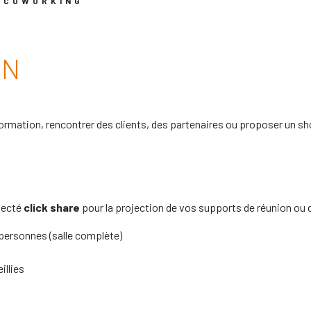
E COWORKING
ON
formation, rencontrer des clients, des partenaires ou proposer un 
ecté
click share
pour la projection de vos supports de réunion ou d
personnes (salle complète)
illies