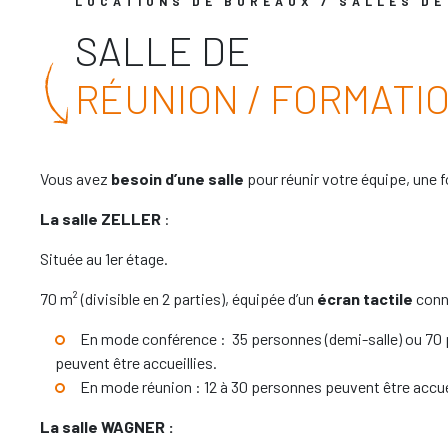
LOCATIONS DE BUREAUX / SALLES D
SALLE DE
RÉUNION / FORMATI
Vous avez
besoin d’une salle
pour réunir votre équipe, une 
La salle ZELLER
:
Située au 1er étage.
70 m² (divisible en 2 parties), équipée d’un
écran tactile
conn
En mode conférence : 35 personnes (demi-salle) ou 70 
peuvent être accueillies.
En mode réunion : 12 à 30 personnes peuvent être accue
La salle WAGNER :