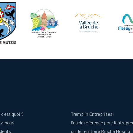
 c'est quoi ?
Tremplin Entreprises,
ez-nous
lieu de référence pour l’entrepre
idents
sur le territoire Bruche Mossig