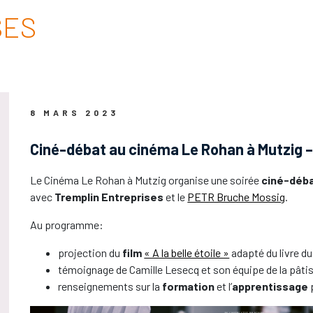
SES
8 MARS 2023
Ciné-débat au cinéma Le Rohan à Mutzig –
Le Cinéma Le Rohan à Mutzig organise une soirée
ciné-déb
avec
Tremplin Entreprises
et le
PETR Bruche Mossig
.
Au programme:
projection du
film
« A la belle étoile »
adapté du livre d
témoignage de Camille Lesecq et son équipe de la pâti
renseignements sur la
formation
et l’
apprentissage