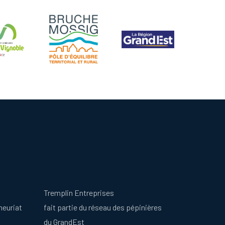
Tremplin Entreprises
neuriat
fait partie du réseau des pépinières
du GrandEst