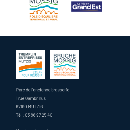
Parc de l'ancienne brasserie
1 rue Gambrinus
67190 MUTZIG
Tél :
03 88 97 25 40