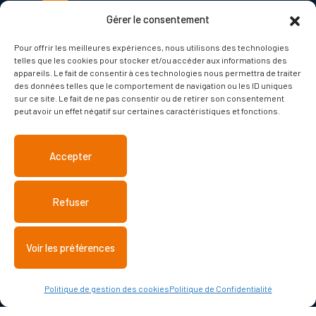
Gérer le consentement
Facebook
Pour offrir les meilleures expériences, nous utilisons des technologies
telles que les cookies pour stocker et/ou accéder aux informations des
appareils. Le fait de consentir à ces technologies nous permettra de traiter
PETR Bruche Mossig
des données telles que le comportement de navigation ou les ID uniques
sur ce site. Le fait de ne pas consentir ou de retirer son consentement
peut avoir un effet négatif sur certaines caractéristiques et fonctions.
Pépinières du GrandEst
Accepter
Refuser
Plan du site
Mentions légales
Politique de gestion des cookies
Voir les préférences
Politique de Confidentialité
Signaler une erreur
Politique de gestion des cookies
Politique de Confidentialité