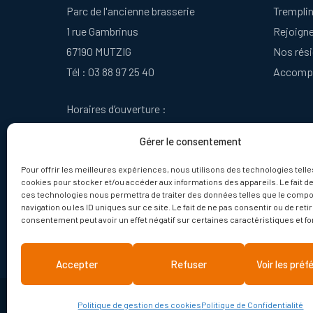
Parc de l'ancienne brasserie
Tremplin
1 rue Gambrinus
Rejoign
67190 MUTZIG
Nos rés
Tél :
03 88 97 25 40
Accomp
Horaires d’ouverture :
du lundi au vendredi : 9h - 12 h | 14h - 17h
Gérer le consentement
Pour offrir les meilleures expériences, nous utilisons des technologies telle
cookies pour stocker et/ou accéder aux informations des appareils. Le fait de
ces technologies nous permettra de traiter des données telles que le comp
Nous contacter
F
navigation ou les ID uniques sur ce site. Le fait de ne pas consentir ou de reti
consentement peut avoir un effet négatif sur certaines caractéristiques et fo
Accepter
Refuser
Voir les pré
Plan du site
Mentions légales
Politique de gesti
Politique de gestion des cookies
Politique de Confidentialité