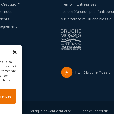
 c'est quoi ?
Tremplin Entreprises,
ez-nous
lieu de référence pour l’entrepre
idents
sur le territoire Bruche Mossig
agnement
s que les
 consentir à
ortement de
acebook
PETR Bruche Mossig
rer son
nctions.
férences
on des cookies
Politique de Confidentialité
Signaler une erreur